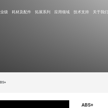
工业级
耗材及配件
拓展系列
应用领域
技术支持
关于我
教育培训
视频中心
公司简介
工业级
耗材及配件
拓展系列
应用领域
技术支持
关于我
专业系列
专业材料机器系列
光敏树脂系列
3D扫描仪
研发制造
下载中心
企业文化
工业设计
常见问题
工厂展示
牙科树脂
艺术设计
Cube问题解答
证书与荣
高速
颗粒
Mole
激光
柔性材料
首饰树脂
BS+
牙冠铸造/义齿基
0mm
Turbo-m/Velo
Gemini-s/Turbo-s
手持3D扫描
SL100
Gemini-FLEX
珠宝铸造等
托等
公司新闻
ABS+