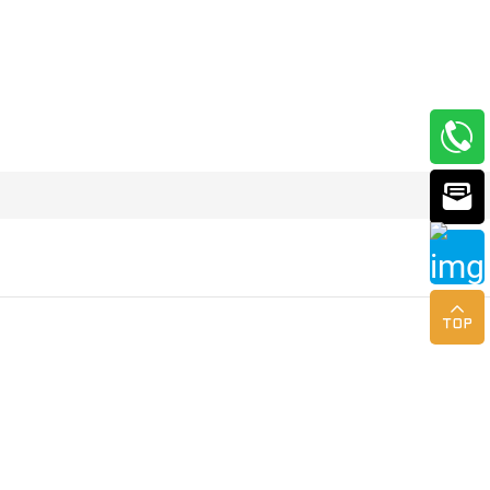


