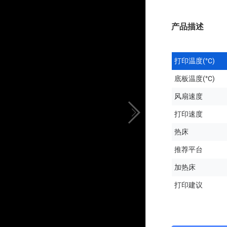
双挤出机
铸造蜡
普通树脂
经典
陶泥
工业树脂
Gemini/T-one
即将上市
通用刚性等
Plus/Nova/Mido
即将上市
类ABS/弹性等
产品描述
活泼金属
手办树脂
打印温度(°C)
即将上市
红蜡/红蜡水洗等
底板温度(°C)
风扇速度
打印速度
热床
推荐平台
加热床
打印建议