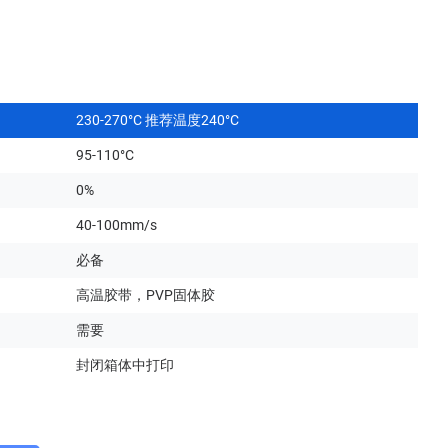
多激光
FDM机器配件
空气净化器
照片打印机
件
GFMP600QN/800SN
喷嘴/电机等
料槽等
230-270°C 推荐温度240°C
标签打印机
95-110°C
0%
40-100mm/s
必备
高温胶带，PVP固体胶
需要
封闭箱体中打印