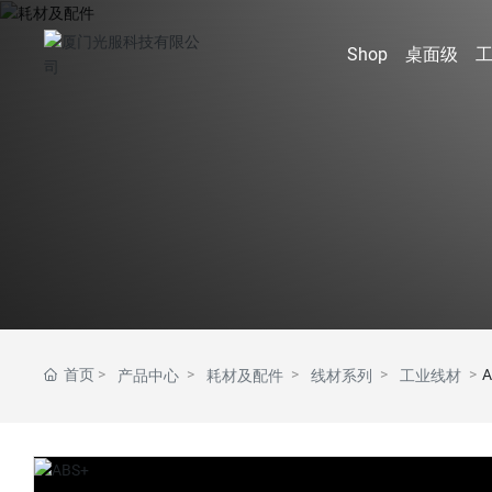
Shop
桌面级
Shop
桌面级
入门系列
FDM系列
FDM耗材系列
激光雕刻机/CNC
Cube+
Velo+
新线材
TS3
Tiny
M100
普通线材
首页
A
产品中心
耗材及配件
线材系列
工业线材
Cube/3D打印笔
600*500*600mm
新材料
激光雕刻机
Tiny/Tiny+
1000*1000*100
PLA/丝绸等
Cardan
Giant