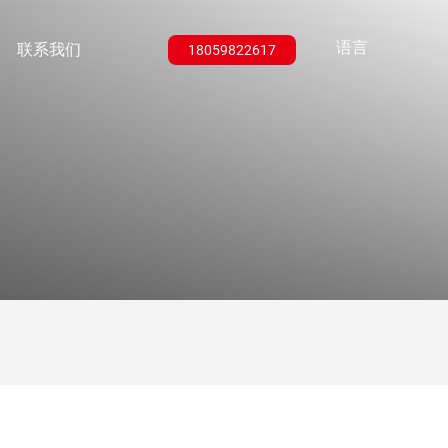
语言
们
联系我们
18059822617
EN
CN
们
联系我们
LCD光固化系列
SLM产品
配件
其他类
Lens
誉
Rays
单激光
干燥箱
双激光
树脂摇匀机
加湿器
香薰机
Lens-s pro/Lens-
Rays-L/Rays-XL
GFMP160
FD01/Doo
GFMP280/350/420
Hm100
m pro
光固化机器配